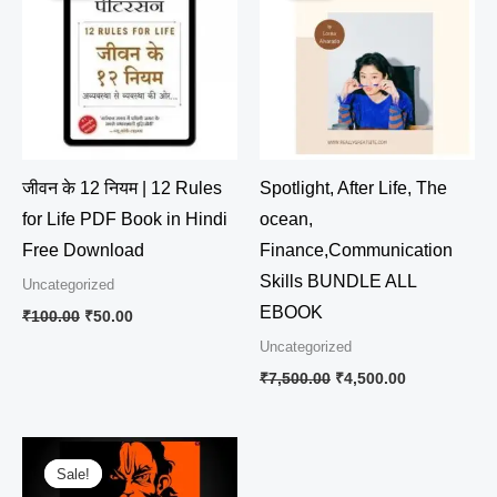
₹100.00.
₹50.00.
₹7,500.00.
₹4,500.00.
जीवन के 12 नियम | 12 Rules
Spotlight, After Life, The
for Life PDF Book in Hindi
ocean,
Free Download
Finance,Communication
Skills BUNDLE ALL
Uncategorized
EBOOK
₹
100.00
₹
50.00
Uncategorized
₹
7,500.00
₹
4,500.00
Original
Current
price
price
Sale!
Sale!
was:
is: