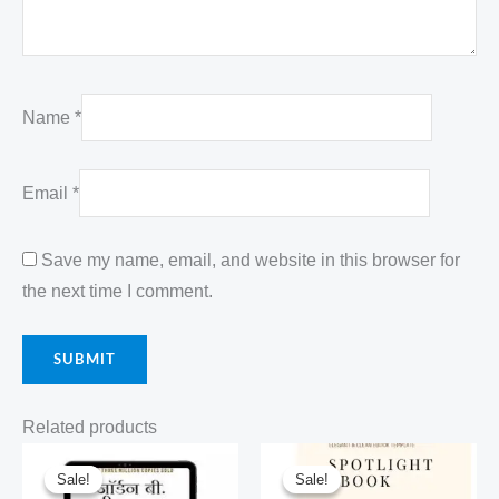
Name
*
Email
*
Save my name, email, and website in this browser for
the next time I comment.
Related products
Original
Current
Original
Current
price
price
price
price
Sale!
Sale!
Sale!
Sale!
was:
is:
was:
is: