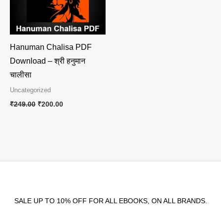
₹249.00.
₹200.00.
Hanuman Chalisa PDF
Download – श्री हनुमान
चालीसा
Uncategorized
₹
249.00
₹
200.00
SALE UP TO 10% OFF FOR ALL EBOOKS, ON ALL BRANDS.